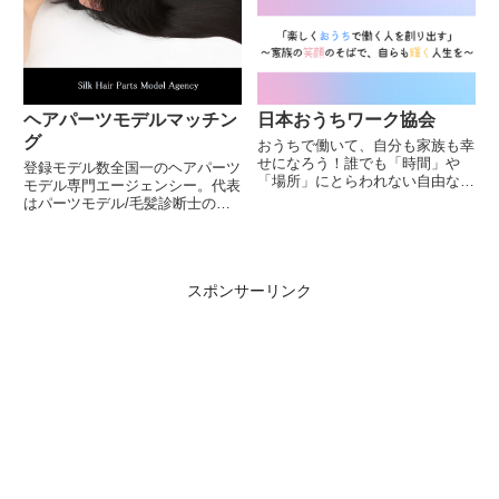
ヘアパーツモデルマッチン
日本おうちワーク協会
グ
おうちで働いて、自分も家族も幸
せになろう！誰でも「時間」や
登録モデル数全国一のヘアパーツ
「場所」にとらわれない自由な働
モデル専門エージェンシー。代表
き方を選べるように日本おうちワ
はパーツモデル/毛髪診断士の
ーク協会では、Webの知識とスキ
mana suzuki。ヘアケア商材の
ルを学べる講座やコミュニティを
CM、通販番組、プロモーション
ご提供します。
などのモデルマッチングの他、個
人カメラマンの撮影も。
スポンサーリンク