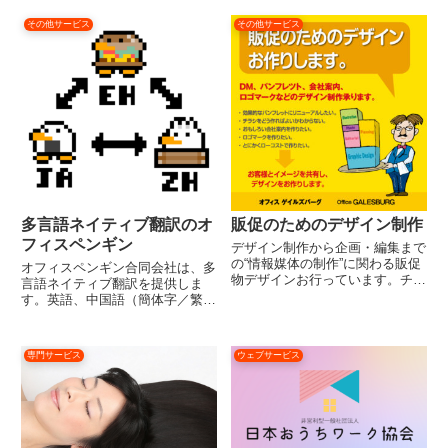
その他サービス
その他サービス
多言語ネイティブ翻訳のオ
販促のためのデザイン制作
フィスペンギン
デザイン制作から企画・編集まで
の“情報媒体の制作”に関わる販促
オフィスペンギン合同会社は、多
物デザインお行っています。チラ
言語ネイティブ翻訳を提供しま
シ、会社案内などの新しくリニュ
す。英語、中国語（簡体字／繁体
ーアルお考えの際にもお声がけく
字）、韓国語などの主要言語に対
ださい。
応しています。
専門サービス
ウェブサービス